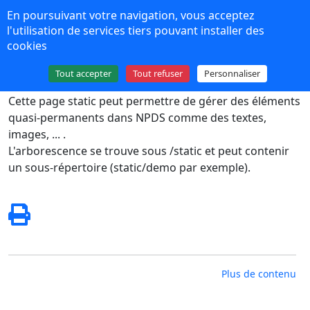
Panneau de gestion des cookies
En poursuivant votre navigation, vous acceptez
NPDS 16
l'utilisation de services tiers pouvant installer des
cookies
Plus de contenu
Tout accepter
Tout refuser
Personnaliser
Cette page static peut permettre de gérer des éléments
quasi-permanents dans NPDS comme des textes,
images, ... .
L'arborescence se trouve sous /static et peut contenir
un sous-répertoire (static/demo par exemple).
Plus de contenu