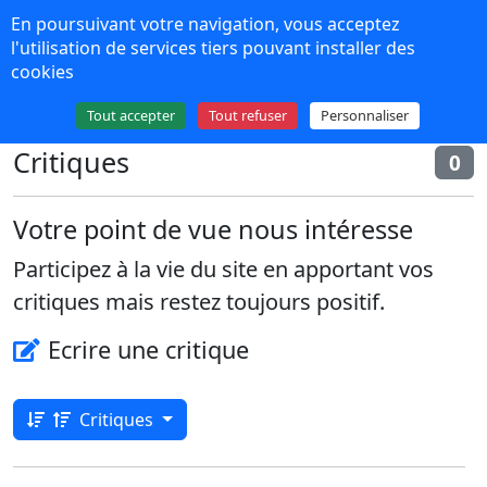
Panneau de gestion des cookies
En poursuivant votre navigation, vous acceptez
NPDS 16
l'utilisation de services tiers pouvant installer des
cookies
Plus de contenu
Tout accepter
Tout refuser
Personnaliser
Critiques
0
Votre point de vue nous intéresse
Participez à la vie du site en apportant vos
critiques mais restez toujours positif.
Ecrire une critique
Critiques