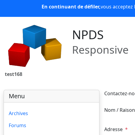
Panneau de gestion des cookies
En continuant de défiler,
vous acceptez l
NPDS 16
News
Forums
Téléchargements
Lien
NPDS
Responsive
test168
Contactez-no
Menu
Nom / Raison
Archives
Forums
Adresse
*