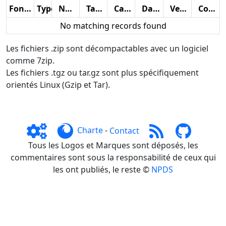
Fonctions
Type
Nom
Taille
Catégorie
Date
Version
Compteur
No matching records found
Les fichiers .zip sont décompactables avec un logiciel
comme 7zip.
Les fichiers .tgz ou tar.gz sont plus spécifiquement
orientés Linux (Gzip et Tar).
Charte
-
Contact
Tous les Logos et Marques sont déposés, les
commentaires sont sous la responsabilité de ceux qui
les ont publiés, le reste ©
NPDS