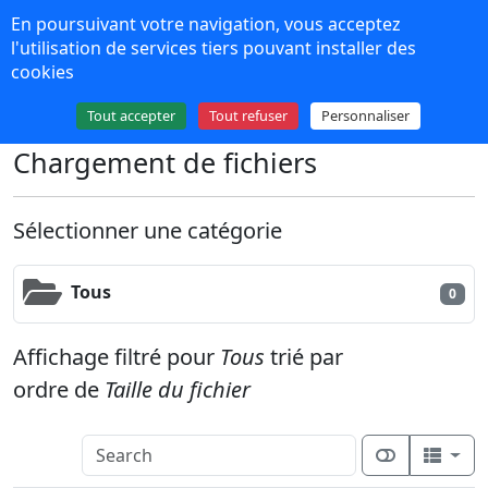
Panneau de gestion des cookies
En poursuivant votre navigation, vous acceptez
NPDS 16
l'utilisation de services tiers pouvant installer des
cookies
Plus de contenu
Tout accepter
Tout refuser
Personnaliser
Chargement de fichiers
Sélectionner une catégorie
Tous
0
Affichage filtré pour
Tous
trié par
ordre de
Taille du fichier