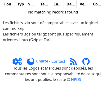
Fonctions
Type
Nom
Taille
Catégorie
Date
Version
Compteur
No matching records found
Les fichiers .zip sont décompactables avec un logiciel
comme 7zip.
Les fichiers .tgz ou tar.gz sont plus spécifiquement
orientés Linux (Gzip et Tar).
Charte
-
Contact
Tous les Logos et Marques sont déposés, les
commentaires sont sous la responsabilité de ceux qui
les ont publiés, le reste ©
NPDS