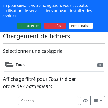
Panneau de gestion des cookies
En poursuivant votre navigation, vous acceptez
NPDS 16
l'utilisation de services tiers pouvant installer des
cookies
Plus de contenu
Tout accepter
Tout refuser
Personnaliser
Chargement de fichiers
Sélectionner une catégorie
Tous
0
Affichage filtré pour
Tous
trié par
ordre de
Chargements