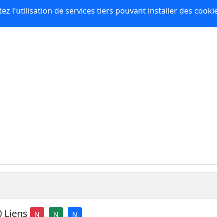
z l'utilisation de services tiers pouvant installer des cooki
s
0
Liens
N
N
N