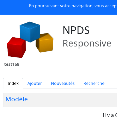
Panneau de gestion des cookies
En poursuivant votre navigation, vous accepte
NPDS 16
News
Forums
Téléchargements
Lien
NPDS
Responsive
test168
Index
Ajouter
Nouveautés
Recherche
Modèle
Il y a