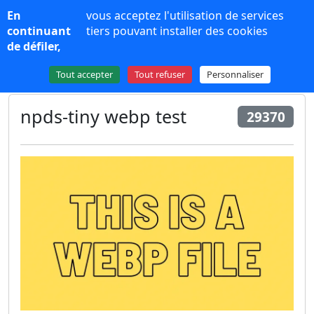
Panneau de gestion des cookies
En
vous acceptez l'utilisation de services
NPDS 16
continuant
tiers pouvant installer des cookies
de défiler,
Plus de contenu
Tout accepter
Tout refuser
Personnaliser
npds-tiny webp test
29370