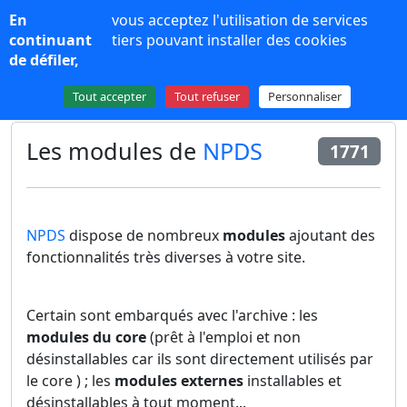
Panneau de gestion des cookies
En
vous acceptez l'utilisation de services
NPDS 16
continuant
tiers pouvant installer des cookies
de défiler,
Plus de contenu
Tout accepter
Tout refuser
Personnaliser
Les modules de
NPDS
1771
NPDS
dispose de nombreux
modules
ajoutant des
fonctionnalités très diverses à votre site.
Certain sont embarqués avec l'archive : les
modules du core
(prêt à l'emploi et non
désinstallables car ils sont directement utilisés par
le core ) ; les
modules externes
installables et
désinstallables à tout moment...