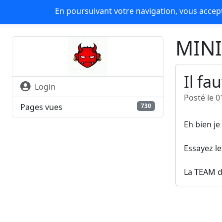
Panneau de gestion des cookies
En poursuivant votre navigation, vous accepte
Minisite de user
MINI
Il fa
Login
Posté le 0
Pages vues
730
Eh bien je 
Essayez le
La TEAM 