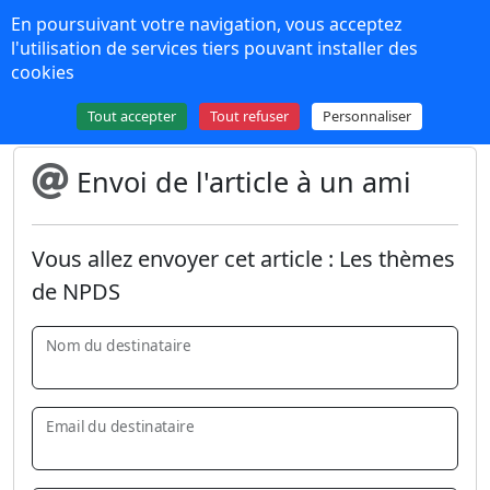
Panneau de gestion des cookies
En poursuivant votre navigation, vous acceptez
NPDS 16
l'utilisation de services tiers pouvant installer des
cookies
Plus de contenu
Tout accepter
Tout refuser
Personnaliser
Envoi de l'article à un ami
Vous allez envoyer cet article :
Les thèmes
de NPDS
Nom du destinataire
Email du destinataire